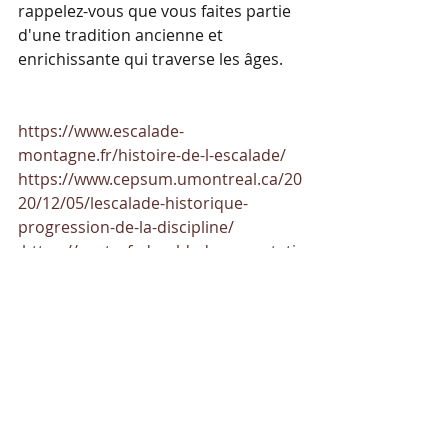
rappelez-vous que vous faites partie 
d'une tradition ancienne et 
enrichissante qui traverse les âges.
https://www.escalade-
montagne.fr/histoire-de-l-escalade/
https://www.cepsum.umontreal.ca/20
20/12/05/lescalade-historique-
progression-de-la-discipline/
https://centrefederaldedocumentati
on.ffcam.fr/escalade.html
Posts récents
Voir tout