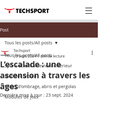
Post
Tous les posts/All posts
Techsport
Tous les posts/All posts
20 sept. 2024
1 min de lecture
L’escalade : une
Sports et entraînement extérieur
ascension à travers les
Mobilier urbain
âges
Voiles d'ombrage, abris et pergolas
Dernière mise à jour :
23 sept. 2024
Modules de jeux