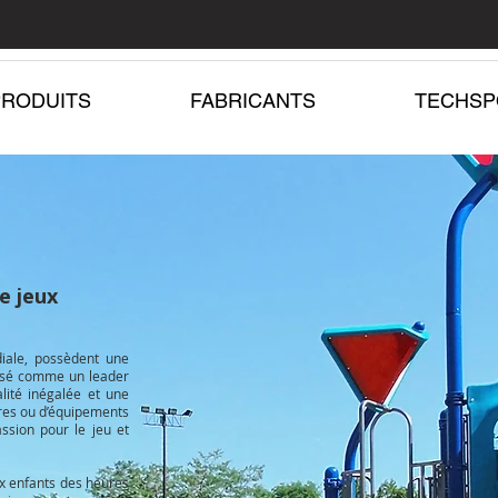
PRODUITS
FABRICANTS
TECHSP
e jeux
iale, possèdent une
mposé comme un leader
ité inégalée et une
ires ou d’équipements
ssion pour le jeu et
aux enfants des heures