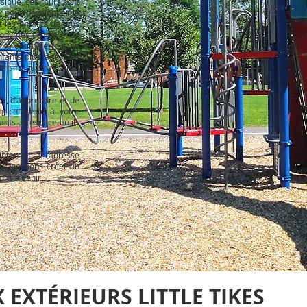
ysique, ces tours sont
ux pour développer la
nt les enfants de tous
ynonymes de joie et de
rité optimale tout en
nfants plus âgés, les
ensifs, assurant ainsi
ir, d’apprendre et de
nrichissante à votre
ants un espace où ils
ntenant à l’adresse
nous pouvons créer un
ons à venir.
 EXTÉRIEURS LITTLE TIKES