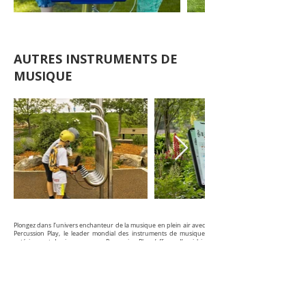
AUTRES INSTRUMENTS DE
MUSIQUE
Plongez dans l’univers enchanteur de la musique en plein air avec
Percussion Play, le leader mondial des instruments de musique
extérieurs et des jeux sonores. Percussion Play s’efforce d’enrichir
les espaces publics en y apportant l’harmonie et l’énergie de la
musique, accessible à tous, sans exception.
Les instruments de Percussion Play sont spécialement conçus pour
résister aux intempéries et offrir une expérience musicale
impeccable. Ils invitent chacun, quel que soit son âge ou ses
capacités, à explorer et exprimer sa créativité musicale. Avec une