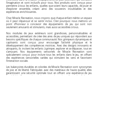
l’imagination et sont inclusifs pour tous. Nos produits sont conçus pour
permettre à tous les enfants, quelles que soient leurs capacités, de jouer et
d’explorer ensemble, créant ainsi des souvenirs inoubliables et des
expériences enrichissantes.
Chez Miracle Recreation, nous croyons que chaque enfant mérite un espace
où il peut s’épanouir et se sentir inclus. C’est pourquoi nous mettons un
point d’honneur à concevoir des équipements de jeu qui sont non
seulement amusants et stimulants, mais aussi accessibles à tous.
Nos modules de jeux extérieurs sont grandioses, personnalisables et
accessibles, permettant de créer des aires de jeu uniques qui répondent aux
besoins spécifiques de chaque communauté. Nos grimpeurs dynamiques et
captivants sont conçus pour encourager l’activité physique et le
développement des compétences motrices. Avec des designs innovants et
attrayants, ils incitent les enfants à grimper, explorer et se dépasser, tout en
s’amusant. Nos équipements sensoriels de Miracle Recreation sont
spécialement conçus pour inclure tous les enfants dans le jeu, en offrant
des expériences sensorielles variées qui stimulent les sens et favorisent
l’interaction sociale.
Les balançoires durables et colorées de Miracle Recreation sont synonymes
de joie et de liberté. Fabriquées avec des matériaux de haute qualité, elles
garantissent une sécurité optimale tout en offrant une expérience de jeu
inoubliable. Que ce soit pour les tout-petits ou les enfants plus âgés, nos
balançoires sont conçues pour résister aux intempéries et aux usages
intensifs, assurant ainsi une durabilité exceptionnelle. Mais ce n’est pas tout
! Miracle Recreation propose bien plus encore pour enrichir vos espaces de
jeu. Des toboggans aux structures d’escalade, en passant par les parcours
d’obstacles et les jeux interactifs, nous avons tout ce qu’il faut pour
transformer n’importe quel espace extérieur en un véritable paradis pour les
enfants.
N’attendez plus pour donner vie à votre projet de module de jeux extérieur
inclusif avec Miracle Recreation. Contactez-nous dès maintenant à l’adresse
info@techsport.ca
pour discuter de vos
besoins et découvrir comment
nous pouvons vous aider à créer un espace de jeu qui inspirera et ravira les
enfants de votre communauté pour les générations à venir.