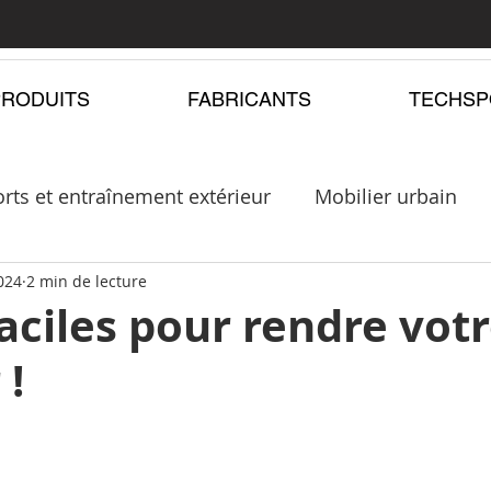
PRODUITS
FABRICANTS
TECHSP
rts et entraînement extérieur
Mobilier urbain
 pergolas
2024
2 min de lecture
Modules de jeux
faciles pour rendre vot
 !