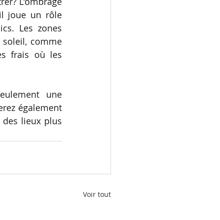
rer? L'ombrage 
l joue un rôle 
cs. Les zones 
 soleil, comme 
 frais où les 
eulement une 
erez également 
 des lieux plus 
Voir tout