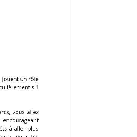
 jouent un rôle 
ulièrement s'il 
cs, vous allez 
n encourageant 
ts à aller plus 
nçus pour les 