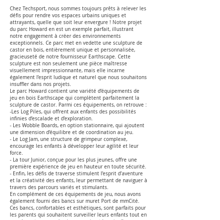
Chez Techsport, nous sommes toujours prêts à relever les
défis pour rendre vos espaces urbains uniques et
attrayants, quelle que soit leur envergure ! Notre projet
du parc Howard en est un exemple parfait, illustrant
notre engagement à créer des environnements
exceptionnels. Ce parc met en vedette une sculpture de
castor en bois, entièrement unique et personnalisée,
gracieuseté de notre fournisseur Earthscape. Cette
sculpture est non seulement une pièce maîtresse
visuellement impressionnante, mais elle incarne
également l’esprit ludique et naturel que nous souhaitons
insuffler dans nos projets.
Le parc Howard contient une variété d’équipements de
jeu en bois Earthscape qui complètent parfaitement la
sculpture de castor. Parmi ces équipements, on retrouve :
-Les Log Piles, qui offrent aux enfants des possibilités
infinies d’escalade et d’exploration.
- Les Wobble Boards, en option stationnaire, qui ajoutent
une dimension d’équilibre et de coordination au jeu.
- Le Log Jam, une structure de grimpeur complexe,
encourage les enfants à développer leur agilité et leur
force.
- La tour Junior, conçue pour les plus jeunes, offre une
première expérience de jeu en hauteur en toute sécurité.
- Enfin, les défis de traverse stimulent l’esprit d’aventure
et la créativité des enfants, leur permettant de naviguer à
travers des parcours variés et stimulants.
En complément de ces équipements de jeu, nous avons
également fourni des bancs sur muret Port de mmCité.
Ces bancs, confortables et esthétiques, sont parfaits pour
les parents qui souhaitent surveiller leurs enfants tout en