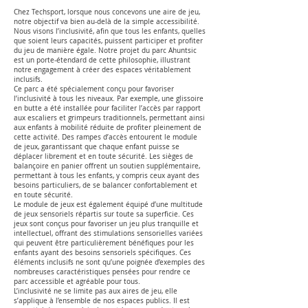
Chez Techsport, lorsque nous concevons une aire de jeu,
notre objectif va bien au-delà de la simple accessibilité.
Nous visons l’inclusivité, afin que tous les enfants, quelles
que soient leurs capacités, puissent participer et profiter
du jeu de manière égale. Notre projet du parc Ahuntsic
est un porte-étendard de cette philosophie, illustrant
notre engagement à créer des espaces véritablement
inclusifs.
Ce parc a été spécialement conçu pour favoriser
l’inclusivité à tous les niveaux. Par exemple, une glissoire
en butte a été installée pour faciliter l’accès par rapport
aux escaliers et grimpeurs traditionnels, permettant ainsi
aux enfants à mobilité réduite de profiter pleinement de
cette activité. Des rampes d’accès entourent le module
de jeux, garantissant que chaque enfant puisse se
déplacer librement et en toute sécurité. Les sièges de
balançoire en panier offrent un soutien supplémentaire,
permettant à tous les enfants, y compris ceux ayant des
besoins particuliers, de se balancer confortablement et
en toute sécurité.
Le module de jeux est également équipé d’une multitude
de jeux sensoriels répartis sur toute sa superficie. Ces
jeux sont conçus pour favoriser un jeu plus tranquille et
intellectuel, offrant des stimulations sensorielles variées
qui peuvent être particulièrement bénéfiques pour les
enfants ayant des besoins sensoriels spécifiques. Ces
éléments inclusifs ne sont qu’une poignée d’exemples des
nombreuses caractéristiques pensées pour rendre ce
parc accessible et agréable pour tous.
L’inclusivité ne se limite pas aux aires de jeu, elle
s’applique à l’ensemble de nos espaces publics. Il est