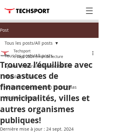
Post
Tous les posts/All posts
Techsport
Tous les posts/All posts
6 sept. 2024
3 min de lecture
Trouvez l’équilibre avec
Sports et entraînement extérieur
nos astuces de
Mobilier urbain
financement pour
Voiles d'ombrage, abris et pergolas
municipalités, villes et
Modules de jeux
autres organismes
publiques!
Dernière mise à jour :
24 sept. 2024